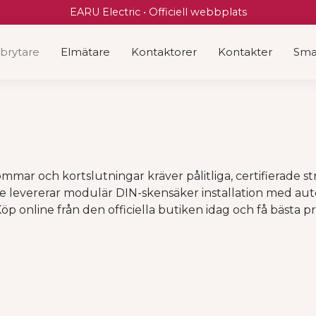
EARU Electric • Officiell webbplats
brytare
Elmätare
Kontaktorer
Kontakter
Sma
römmar och kortslutningar kräver pålitliga, certifierade
 levererar modulär DIN-skensäker installation med au
öp online från den officiella butiken idag och få bästa pr