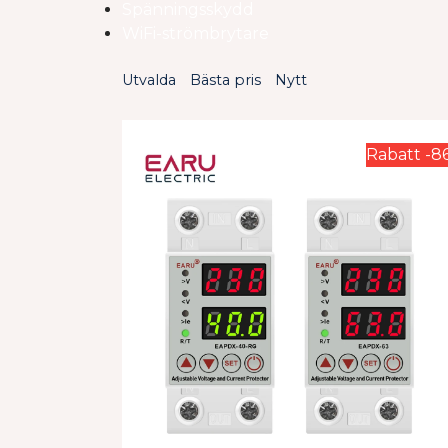
Spänningsskydd
WiFi-strömbrytare
Utvalda
Bästa pris
Nytt
Rabatt -8