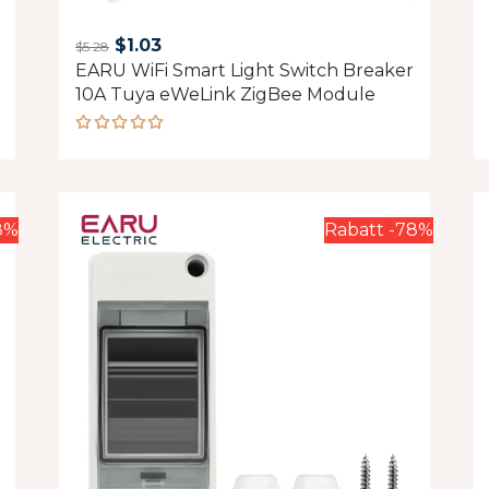
Original
Current
$
1.03
$
5.28
EARU WiFi Smart Light Switch Breaker
price
price
10A Tuya eWeLink ZigBee Module
was:
is:
$5.28.
$1.03.
Rated
5.00
out
of 5
8%
Rabatt -78%