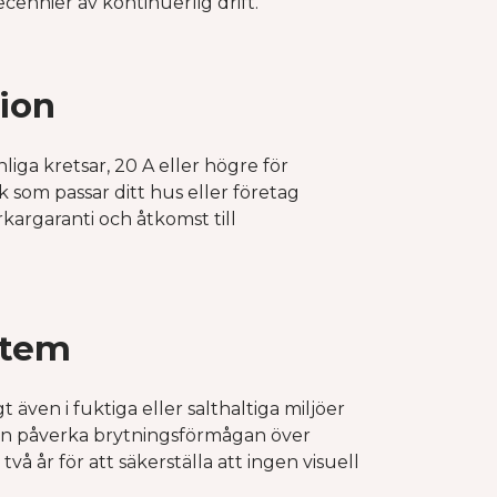
cennier av kontinuerlig drift.
tion
liga kretsar, 20 A eller högre för
ek som passar ditt hus eller företag
erkargaranti och åtkomst till
stem
t även i fuktiga eller salthaltiga miljöer
an påverka brytningsförmågan över
vå år för att säkerställa att ingen visuell