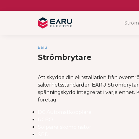
Skip
to
content
Ström
Earu
Strömbrytare
Att skydda din elinstallation från överst
säkerhetsstandarder. EARU Strömbrytare
spänningskydd integrerat i varje enhet. K
företag.
DC Automatkopplare
RCBO
Solpanelskombinator
SPD