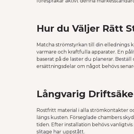
förespråkar aktivt denna märkesstandard f
Hur du Väljer Rätt S
Matcha strömstyrkan till din ellednings ka
varmare och kraftfulla apparater. En pålit
baserat på de laster du planerar. Beställ o
ersättningsdelar om något behövs senar
Långvarig Driftsäke
Rostfritt material i alla strömkontakter oc
längs kusten. Förseglade chambers skyd
tiden. Efter installation behövs vanligtvi
slitage har uppstått.