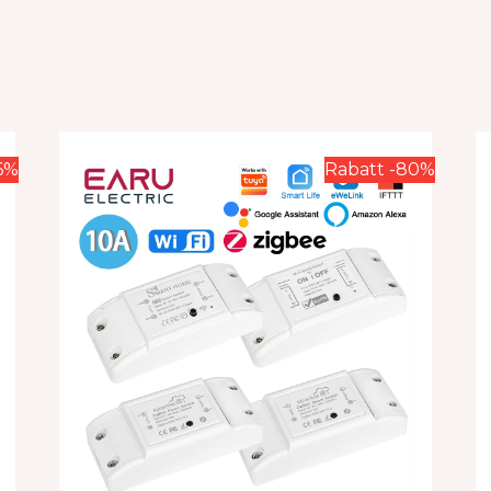
6%
Rabatt -80%