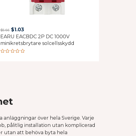
Original
Current
$
1.03
$
5.66
EARU EACBDC 2P DC 1000V
price
price
minikretsbrytare solcellsskydd
was:
is:
$5.66.
$1.03.
Rated
5.00
out
of 5
het
 anläggningar över hela Sverige. Varje
, pålitlig installation utan komplicerad
r utan att behöva byta hela