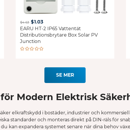
Original
Current
$
1.03
$
4.63
EARU HT-2 IP65 Vattentät
price
price
Distributionsbrytare Box Solar PV
was:
is:
Junction
$4.63.
$1.03.
Rated
5.00
out
of 5
SE MER
för Modern Elektrisk Säker
er elkraftskydd i bostäder, industrier och kommersiella
iska standarder och monteras direkt på DIN-räls för snabb
t du kan expandera systemet senare när dina behov växe