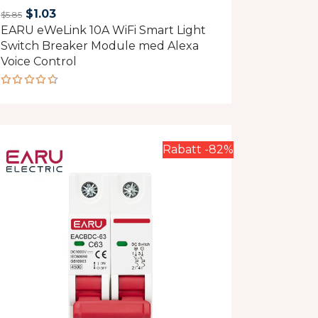
Original
Current
$
1.03
$
5.85
EARU eWeLink 10A WiFi Smart Light
price
price
Switch Breaker Module med Alexa
was:
is:
Voice Control
$5.85.
$1.03.
Rated
4.60
out of 5
Rabatt -82%