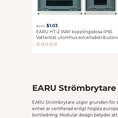
Original
Current
$
1.03
$
4.70
EARU HT-2 WAY kopplingsdosa IP65
price
price
Vattentät utomhus solcellsdistribution
was:
is:
$4.70.
$1.03.
Rated
5.00
out
of 5
EARU Strömbrytare 
EARU Strömbrytare utgör grunden för säk
enhet är certifierad enligt högsta europe
bortledning. Modulär design betyder at