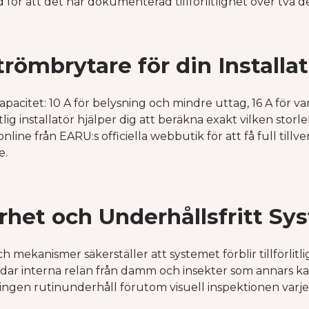
ör att det har dokumenterad tillförlitlighet över två de
trömbrytare för din Installa
pacitet: 10 A för belysning och mindre uttag, 16 A för van
lig installatör hjälper dig att beräkna exakt vilken storl
nline från EARU:s officiella webbutik för att få full tillv
e.
rhet och Underhållsfritt Sy
h mekanismer säkerställer att systemet förblir tillförlitlig
dar interna relän från damm och insekter som annars k
s ingen rutinunderhåll förutom visuell inspektionen varje t