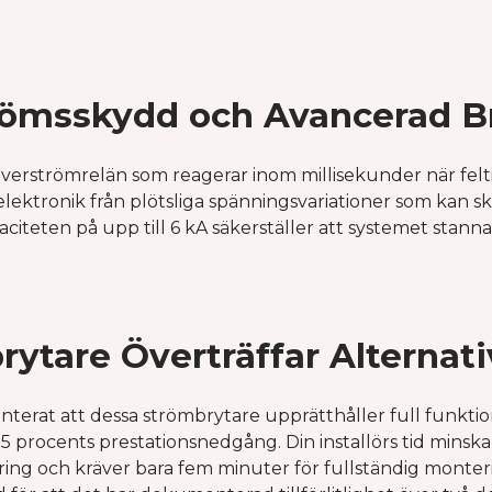
ömsskydd och Avancerad Br
 överströmrelän som reagerar inom millisekunder när fel
elektronik från plötsliga spänningsvariationer som kan s
citeten på upp till 6 kA säkerställer att systemet stann
ytare Överträffar Alternati
erat att dessa strömbrytare upprätthåller full funktio
 procents prestationsnedgång. Din installörs tid minsk
ering och kräver bara fem minuter för fullständig monte