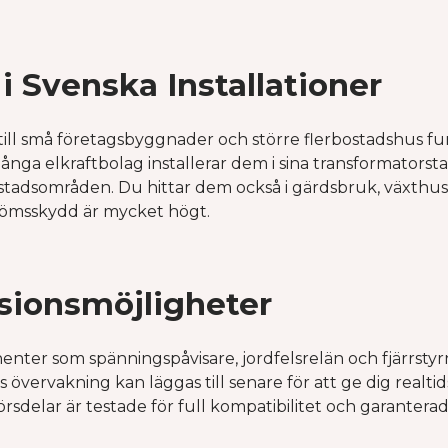
i Svenska Installationer
ll små företagsbyggnader och större flerbostadshus fu
nga elkraftbolag installerar dem i sina transformatorsta
stadsområden. Du hittar dem också i gärdsbruk, växthus 
strömsskydd är mycket högt.
sionsmöjligheter
r som spänningspåvisare, jordfelsrelän och fjärrstyr
 övervakning kan läggas till senare för att ge dig realt
örsdelar är testade för full kompatibilitet och garanter