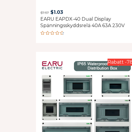
Original
Current
$
1.03
$
7.57
EARU EAPDX-40 Dual Display
price
price
Spänningsskyddsrelä 40A 63A 230V
was:
is:
$7.57.
$1.03.
Rated
4.60
out of 5
Rabatt -7