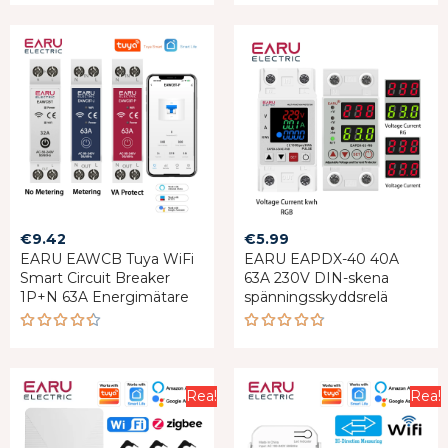
Rated
4.75
out
of 5
€
9.42
€
5.99
EARU EAWCB Tuya WiFi
EARU EAPDX-40 40A
Smart Circuit Breaker
63A 230V DIN-skena
1P+N 63A Energimätare
spänningsskyddsrelä
Rated
Rated
4.43
4.75
out
out of 5
of 5
Rea!
Rea!