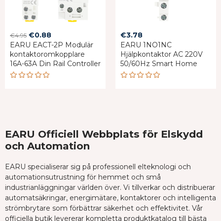
Original
Current
€
0.88
€
3.78
€
4.95
EARU EACT-2P Modulär
price
price
EARU 1NO1NC
kontaktoromkopplare
Hjälpkontaktor AC 220V
was:
is:
16A-63A Din Rail Controller
50/60Hz Smart Home
€4.95.
€0.88.
Rated
Rated
5.00
out
5.00
out
of 5
of 5
EARU Officiell Webbplats för Elskydd
och Automation
EARU specialiserar sig på professionell elteknologi och
automationsutrustning för hemmet och små
industrianläggningar världen över. Vi tillverkar och distribuerar
automatsäkringar, energimätare, kontaktorer och intelligenta
strömbrytare som förbättrar säkerhet och effektivitet. Vår
officiella butik levererar kompletta produktkatalog till bästa