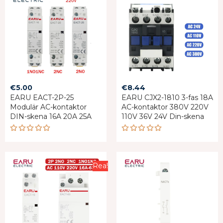
€
5.00
€
8.44
EARU EACT-2P-25
EARU CJX2-1810 3-fas 18A
Modulär AC-kontaktor
AC-kontaktor 380V 220V
DIN-skena 16A 20A 25A
110V 36V 24V Din-skena
Rated
Rated
4.88
out
5.00
out
of 5
of 5
Rea!