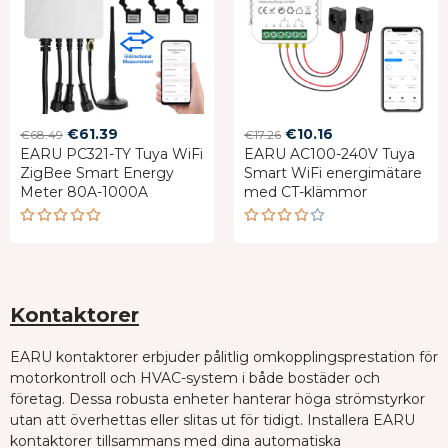
Original
Current
Original
Current
€
61.39
€
10.16
€
68.49
€
17.26
EARU PC321-TY Tuya WiFi
price
price
EARU AC100-240V Tuya
price
price
ZigBee Smart Energy
Smart WiFi energimätare
was:
is:
was:
is:
Meter 80A-1000A
med CT-klämmor
€68.49.
€61.39.
€17.26.
€10.16.
Rated
Rated
5.00
out
3.80
of 5
out of
5
Kontaktorer
EARU kontaktorer erbjuder pålitlig omkopplingsprestation för
motorkontroll och HVAC-system i både bostäder och
företag. Dessa robusta enheter hanterar höga strömstyrkor
utan att överhettas eller slitas ut för tidigt. Installera EARU
kontaktorer tillsammans med dina automatiska