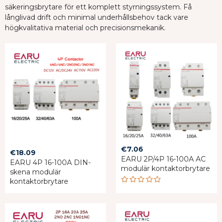
säkeringsbrytare för ett komplett styrningssystem. Få
långlivad drift och minimal underhållsbehov tack vare
högkvalitativa material och precisionsmekanik.
€
7.06
€
18.09
EARU 2P/4P 16-100A AC
EARU 4P 16-100A DIN-
modulär kontaktorbrytare
skena modulär
kontaktorbrytare
Rated
4.67
out of 5