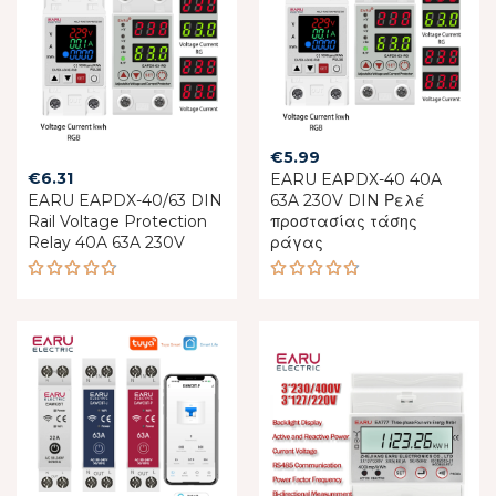
€
5.99
€
6.31
EARU EAPDX-40 40A
EARU EAPDX-40/63 DIN
63A 230V DIN Ρελέ
Rail Voltage Protection
προστασίας τάσης
Relay 40A 63A 230V
ράγας
Rated
Rated
4.75
out
4.75
out
of 5
of 5