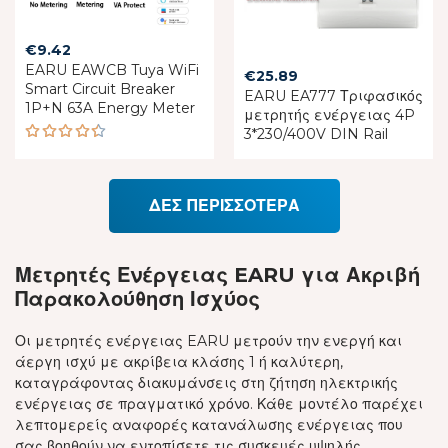
€
9.42
EARU EAWCB Tuya WiFi
€
25.89
Smart Circuit Breaker
EARU EA777 Τριφασικός
1P+N 63A Energy Meter
μετρητής ενέργειας 4P
3*230/400V DIN Rail
Rated
4.43
out of 5
ΔΕΣ ΠΕΡΙΣΣΟΤΕΡΑ
Μετρητές Ενέργειας EARU για Ακριβή
Παρακολούθηση Ισχύος
Οι μετρητές ενέργειας EARU μετρούν την ενεργή και
άεργη ισχύ με ακρίβεια κλάσης 1 ή καλύτερη,
καταγράφοντας διακυμάνσεις στη ζήτηση ηλεκτρικής
ενέργειας σε πραγματικό χρόνο. Κάθε μοντέλο παρέχει
λεπτομερείς αναφορές κατανάλωσης ενέργειας που
σας βοηθούν να εντοπίσετε τις συσκευές υψηλής