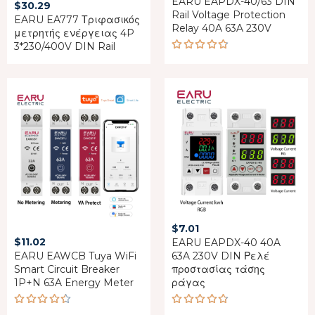
EARU EAPDX-40/63 DIN
$
30.29
Rail Voltage Protection
EARU EA777 Τριφασικός
Relay 40A 63A 230V
μετρητής ενέργειας 4P
3*230/400V DIN Rail
Rated
4.75
out
of 5
$
7.01
$
11.02
EARU EAPDX-40 40A
EARU EAWCB Tuya WiFi
63A 230V DIN Ρελέ
Smart Circuit Breaker
προστασίας τάσης
1P+N 63A Energy Meter
ράγας