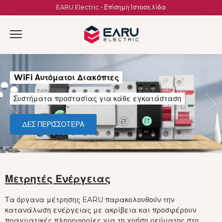
Skip
EARU Electric • Επίσημη Ιστοσελίδα
to
content
WiFi Αυτόματοι Διακόπτες
Συστήματα προστασίας για κάθε εγκατάσταση
ΔΕΣ ΠΕΡΙΣΣΟΤΕΡΑ
Μετρητές Ενέργειας
Τα όργανα μέτρησης EARU παρακολουθούν την
κατανάλωση ενέργειας με ακρίβεια και προσφέρουν
πραγματικές πληροφορίες για τη χρήση ρεύματος στο