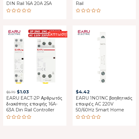
DIN Rail 16A 20A 25A
Rail
Rated
Rated
4.88
out
5.00
out
of 5
of 5
Έκπτωση!
Original
Current
$
1.03
$
4.42
$
5.79
EARU EACT-2P Αρθρωτός
price
price
EARU 1NO1NC βοηθητικός
διακόπτης επαφής 16A-
επαφές AC 220V
was:
is:
63A Din Rail Controller
50/60Hz Smart Home
$5.79.
$1.03.
Rated
Rated
5.00
out
5.00
out
of 5
of 5