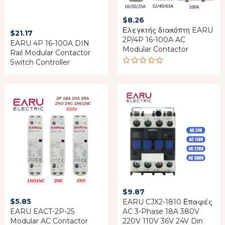
$
8.26
Ελεγκτής διακόπτη EARU
$
21.17
2P/4P 16-100A AC
EARU 4P 16-100A DIN
Modular Contactor
Rail Modular Contactor
Switch Controller
Rated
4.67
out of 5
$
9.87
$
5.85
EARU CJX2-1810 Επαφές
EARU EACT-2P-25
AC 3-Phase 18A 380V
Modular AC Contactor
220V 110V 36V 24V Din