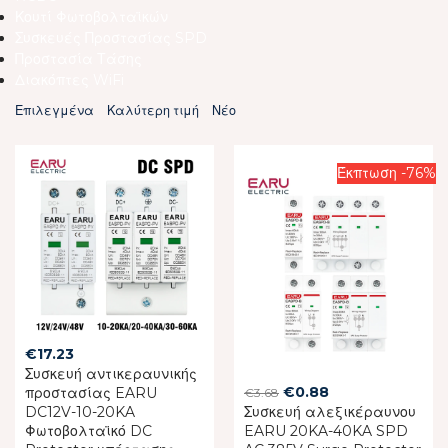
Κουτί Φωτοβολταϊκών
Συσκευές Προστασίας SPD
Προστασία Τάσης
Διακόπτες WiFi
Επιλεγμένα
Καλύτερη τιμή
Νέο
Έκπτωση -76%
€
17.23
Συσκευή αντικεραυνικής
Original
Current
€
0.88
προστασίας EARU
€
3.68
DC12V-10-20KA
Συσκευή αλεξικέραυνου
price
price
Φωτοβολταϊκό DC
EARU 20KA-40KA SPD
was:
is: