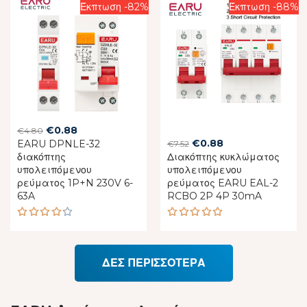
Έκπτωση -82%
Έκπτωση -88%
Original
Current
€
0.88
€
4.80
Original
Current
€
0.88
EARU DPNLE-32
price
price
€
7.52
διακόπτης
Διακόπτης κυκλώματος
price
price
was:
is:
υπολειπόμενου
υπολειπόμενου
was:
is:
€4.80.
€0.88.
ρεύματος 1P+N 230V 6-
ρεύματος EARU EAL-2
€7.52.
€0.88.
63A
RCBO 2P 4P 30mA
Rated
Rated
4.20
5.00
out
out of
of 5
5
ΔΕΣ ΠΕΡΙΣΣΟΤΕΡΑ