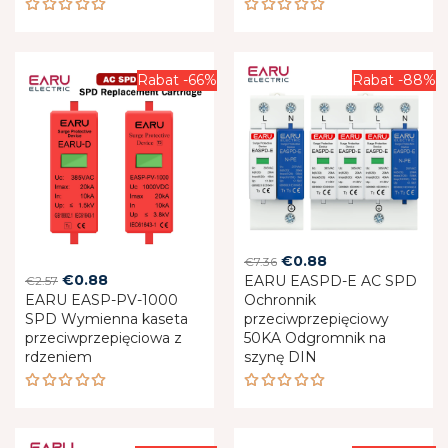
Rated
Rated
5.00
out
5.00
out
of 5
of 5
Rabat -66%
Rabat -88%
Original
Current
€
0.88
€
7.36
Original
Current
€
0.88
EARU EASPD-E AC SPD
price
price
€
2.57
EARU EASP-PV-1000
price
price
Ochronnik
was:
is:
SPD Wymienna kaseta
przeciwprzepięciowy
was:
is:
€7.36.
€0.88.
przeciwprzepięciowa z
50KA Odgromnik na
€2.57.
€0.88.
rdzeniem
szynę DIN
Rated
Rated
5.00
out
5.00
out
of 5
of 5