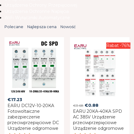
Urządzenia Ochrony Przepięciowej
Urządzenia Ochronne Napięcia
WiFi Wyłączniki Automatyczne
Polecane
Najlepsza cena
Nowość
Rabat -76%
€
17.23
Original
Current
€
0.88
EARU DC12V-10-20KA
€
3.68
Fotowoltaiczne
EARU 20KA-40KA SPD
price
price
zabezpieczenie
AC 385V Urządzenie
was:
is:
przeciwprzepięciowe DC
przeciwprzepięciowe
€3.68.
€0.88.
Urządzenie odgromowe
Urządzenie odgromowe