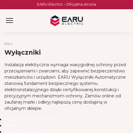
Skip
EARU Electric • Oficjalna strona
to
content
Earu
Wyłączniki
Instalacja elektryczna wymaga wiarygodnej ochrony przed
przeciążeniami i zwarciami, aby zapewnić bezpieczeństwo
mieszkańców i urządzeń. EARU Wyłączniki Automatyczne
stanowią fundament bezpiecznego systemu
elektroinstalacyjnego dzięki certyfikowanej konstrukcji i
precyzyjnym mechanizmom ochrony. Zamów online od
zaufanej marki i odkryj najlepszą cenę dostępną w
oficjalnym sklepie.
Automaty Prądu Stałego
RCBO
Boksy Słoneczne