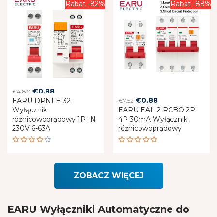
Rabat -82%
Rabat -88%
Original
Current
€
0.88
€
4.80
Original
Current
€
0.88
EARU DPNLE-32
price
price
€
7.52
Wyłącznik
EARU EAL-2 RCBO 2P
price
price
was:
is:
różnicowoprądowy 1P+N
4P 30mA Wyłącznik
was:
is:
€4.80.
€0.88.
230V 6-63A
różnicowoprądowy
€7.52.
€0.88.
Rated
Rated
4.20
5.00
out
out of
of 5
5
ZOBACZ WIĘCEJ
EARU Wyłączniki Automatyczne do