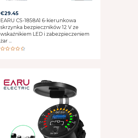
€
29.45
EARU CS-1858A1 6-kierunkowa
skrzynka bezpieczników 12 V ze
wskaźnikiem LED i zabezpieczeniem
żar ...
Rated
4.50
out of 5