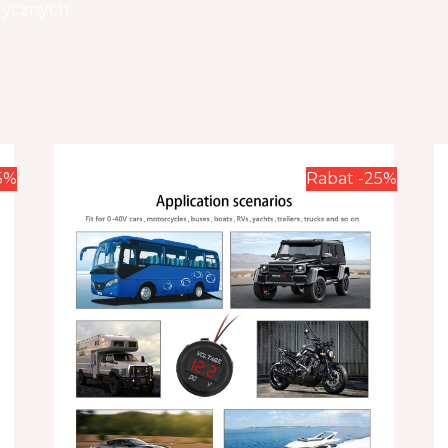
rycznych
5%
Rabat -25%