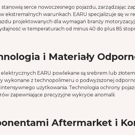
tanowią serce nowoczesnego pojazdu, zarządzając zap
 w ekstremalnych warunkach. EARU specjalizuje się w 
jazdu projektowanych dla wymagań branży motoryzacyj
ydajność w temperaturach od minus 40 do plus 85 stopni
ologia i Materiały Odporn
ch elektrycznych EARU powlekane są srebrem lub złote
owy wykonane z technopolimeru o podwyższonej odpornoś
 intensywnego użytkowania. Technologia ochrony pojazd
rów zapewniające precyzyjne wykrycie anomalii.
onentami Aftermarket i Ko