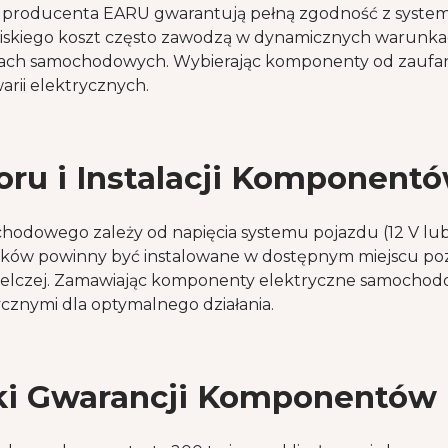
producenta EARU gwarantują pełną zgodność z system
iskiego koszt często zawodzą w dynamicznych warunka
kach samochodowych. Wybierając komponenty od zaufan
arii elektrycznych.
ru i Instalacji Komponent
odowego zależy od napięcia systemu pojazdu (12 V lu
ków powinny być instalowane w dostępnym miejscu poza
dzielczej. Zamawiając komponenty elektryczne samocho
rycznymi dla optymalnego działania.
ki Gwarancji Komponentów