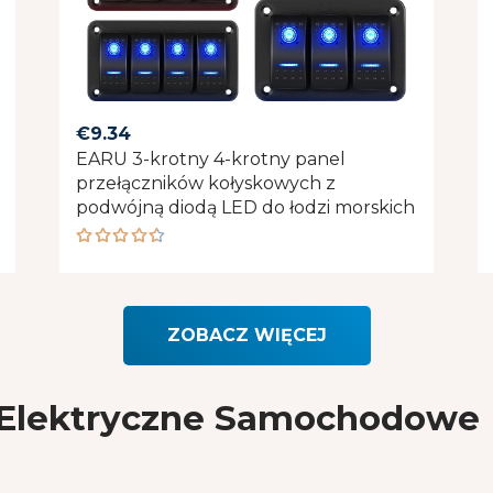
€
9.34
EARU 3-krotny 4-krotny panel
przełączników kołyskowych z
podwójną diodą LED do łodzi morskich
Rated
4.50
out of 5
ZOBACZ WIĘCEJ
lektryczne Samochodowe 