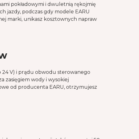
ami pokładowymi i dwuletnią rękojmię
ch jazdy, podczas gdy modele EARU
ej marki, unikasz kosztownych napraw
ów
b 24 V) i prądu obwodu sterowanego
 zasięgiem wody i wysokiej
dowe od producenta EARU, otrzymujesz