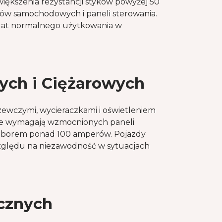
ększenia rezystancji styków powyżej 50
lów samochodowych i paneli sterowania.
 lat normalnego użytkowania w
ych i Ciężarowych
wczymi, wycieraczkami i oświetleniem
we wymagają wzmocnionych paneli
poborem ponad 100 amperów. Pojazdy
względu na niezawodność w sytuacjach
cznych