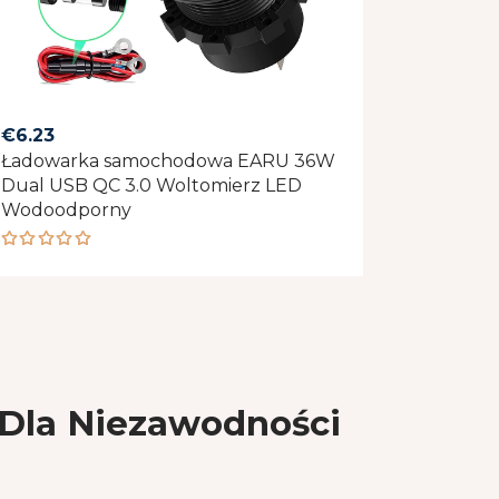
€
6.23
Ładowarka samochodowa EARU 36W
Dual USB QC 3.0 Woltomierz LED
Wodoodporny
Rated
5.00
out
of 5
Dla Niezawodności