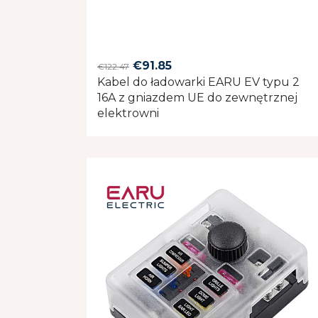
Original
Current
€
91.85
€
122.47
Kabel do ładowarki EARU EV typu 2
price
price
16A z gniazdem UE do zewnętrznej
was:
is:
elektrowni
€122.47.
€91.85.