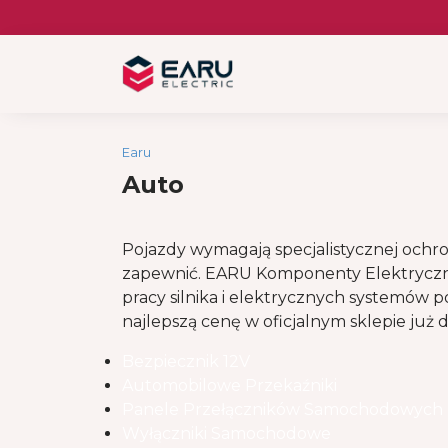
Skip
to
content
Earu
Auto
Pojazdy wymagają specjalistycznej ochr
zapewnić. EARU Komponenty Elektryczn
pracy silnika i elektrycznych systemów
najlepszą cenę w oficjalnym sklepie już d
Bezpiecznik 12V
Automobilowe Przekaźniki
Panele Przełączników Samochodowych I
Wyłączniki Samochodowe