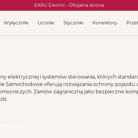
EARU Electric • Oficjalna strona
Wyłączniki
Liczniki
Styczniki
Konektory
Przeł
ony elektrycznej i systemów sterowania, których stan
e Samochodowe oferują rozwiązania ochrony pojazdu
 pomocniczych. Zamów zagraniczną jako bezpieczne komp
ziś.
 Morskich