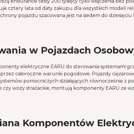
 endurance testy 200 tysięcy cykli włączenia bez powi
e cztery lata od daty zakupu dla wszystkich modeli re
rony pojazdu szacowana jest na siedem do dziesięciu
wania w Pojazdach Osobow
nenty elektryczne EARU do sterowania systemami grze
 przez całoroczne warunki pogodowe. Pojazdy ciężaro
 systemów pomocniczych działających równocześnie z 
owe czy wozy strażackie, montują komponenty EARU ze 
iana Komponentów Elektry