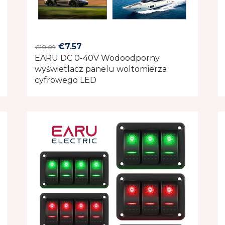
Original
Current
€
7.57
€
10.09
EARU DC 0-40V Wodoodporny
price
price
wyświetlacz panelu woltomierza
was:
is:
cyfrowego LED
€10.09.
€7.57.