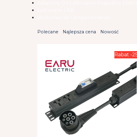
Adaptery Do Ładowania Pojazdów Elekt
Ładowarki USB
Woltomierze I Amperomierze
Polecane
Najlepsza cena
Nowość
Rabat -2