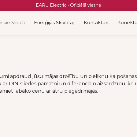
EARU Electric • Oficiālā vietne
skie Slēdži
Enerģijas Skaitītāji
Kontaktori
Konekto
ojumi apdraud jūsu mājas drošību un pielikņu kalpošan
r DIN-sliedes pamatni un diferenciālo aizsardzību, ko uzti
ņemiet labāko cenu ar ātru piegādi mājās.