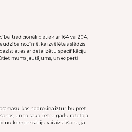
ai tradicionāli pietiek ar 16A vai 20A,
audzība nozīmē, ka izvēlētais slēdzis
azīstieties ar detalizētu specifikāciju
sūtiet mums jautājums, un experti
lastmasu, kas nodrošina izturību pret
īšanas, un to seko četru gadu ražotāja
 pilnu kompensāciju vai aizstāšanu, ja