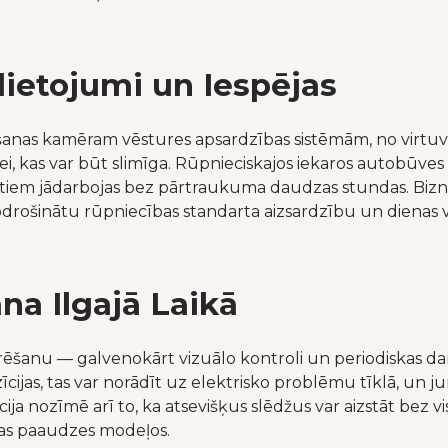
lietojumi un Iespējas
ēšanas kamēram vēstures apsardzības sistēmām, no virtuv
dei, kas var būt slimīga. Rūpnieciskajos iekaros autobūves
tiem jādarbojas bez pārtraukuma daudzas stundas. Biznes
lai nodrošinātu rūpniecības standarta aizsardzību un dienas v
a Ilgajā Laikā
ēšanu — galvenokārt vizuālo kontroli un periodiskas darb
 pozīcijas, tas var norādīt uz elektrisko problēmu tīklā, u
cija nozīmē arī to, ka atsevišķus slēdžus var aizstāt be
as paaudzes modeļos.