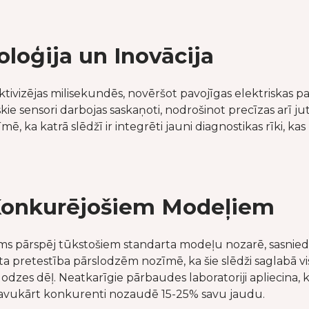
oloģija un Inovācija
tivizējas milisekundēs, novēršot pavojīgas elektriskas par
 sensori darbojas saskaņoti, nodrošinot precīzas arī jut
ē, ka katrā slēdžī ir integrēti jauni diagnostikas rīki, k
 Konkurējošiem Modeļiem
 pārspēj tūkstošiem standarta modeļu nozarē, sasniedzot
ta pretestība pārslodzēm nozīmē, ka šie slēdži saglabā vi
lodzes dēļ. Neatkarīgie pārbaudes laboratoriji apliecina,
 savukārt konkurenti nozaudē 15-25% savu jaudu.