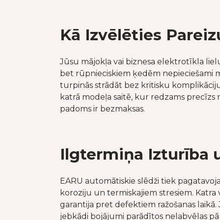
Kā Izvēlēties Parei
Jūsu mājokļa vai biznesa elektrotīkla liel
bet rūpnieciskiem ķedēm nepieciešami mode
turpinās strādāt bez kritisku komplikāciju
katrā modeļa saitē, kur redzams precīzs 
padoms ir bezmaksas.
Ilgtermiņa Izturība 
EARU automātiskie slēdži tiek pagatavoja
koroziju un termiskajiem stresiem. Katra 
garantija pret defektiem ražošanas laikā. 
jebkādi bojājumi parādītos nelabvēlas pār