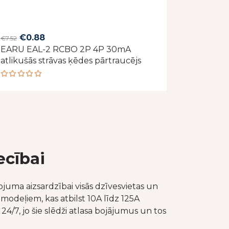
Original
Current
€
0.88
€
7.52
EARU EAL-2 RCBO 2P 4P 30mA
price
price
atlikušās strāvas ķēdes pārtraucējs
was:
is:
€7.52.
€0.88.
Rated
5.00
out
of 5
ecībai
juma aizsardzībai visās dzīvesvietas un
modeļiem, kas atbilst 10A līdz 125A
4/7, jo šie slēdži atlasa bojājumus un tos