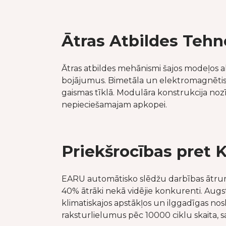
Ātras Atbildes Tehn
Ātras atbildes mehānismi šajos modeļos ak
bojājumus. Bimetāla un elektromagnētiskie
gaismas tīklā. Modulāra konstrukcija nozīm
nepieciešamajam apkopei.
Priekšrocības pret
EARU automātisko slēdžu darbības ātrums
40% ātrāki nekā vidējie konkurenti. Augs
klimatiskajos apstākļos un ilggadīgas nos
raksturlielumus pēc 10000 ciklu skaita,