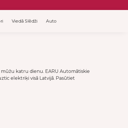
ri
Viedā Slēdži
Auto
as mūžu katru dienu. EARU Automātiskie
c elektriķi visā Latvijā. Pasūtiet