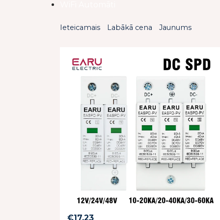
WiFi Automāti
Ieteicamais
Labākā cena
Jaunums
€
17.23