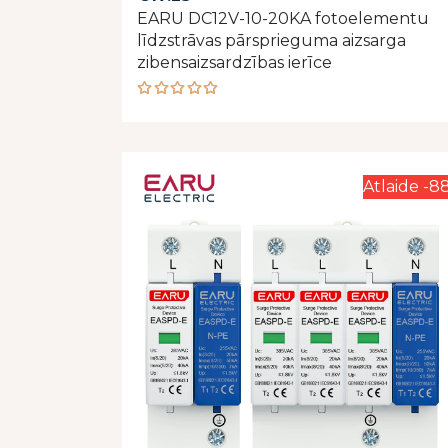
EARU DC12V-10-20KA fotoelementu
līdzstrāvas pārsprieguma aizsarga
zibensaizsardzības ierīce
Rated
5.00
out
of 5
Atlaide -8