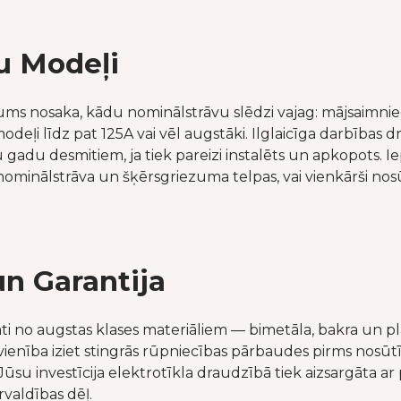
zu Modeļi
ums nosaka, kādu nominālstrāvu slēdzi vajag: mājsaimniecīb
ļi līdz pat 125A vai vēl augstāki. Ilglaicīga darbības dr
 gadu desmitiem, ja tiek pareizi instalēts un apkopots. Iep
nominālstrāva un šķērsgriezuma telpas, vai vienkārši no
un Garantija
ti no augstas klases materiāliem — bimetāla, bakra un p
vienība iziet stingrās rūpniecības pārbaudes pirms nosūt
Jūsu investīcija elektrotīkla draudzībā tiek aizsargāta ar
valdības dēļ.