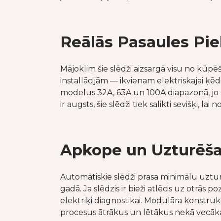
Reālās Pasaules Pie
Mājoklim šie slēdži aizsargā visu no kūp
installācijām — ikvienam elektriskajai ķē
modelus 32A, 63A un 100A diapazonā, jo 
ir augsts, šie slēdži tiek salikti sevišķi, 
Apkope un Uzturēšan
Automātiskie slēdži prasa minimālu uztur
gadā. Ja slēdzis ir bieži atlēcis uz otrās
elektriķi diagnostikai. Modulāra konstruk
procesus ātrākus un lētākus nekā vecāk