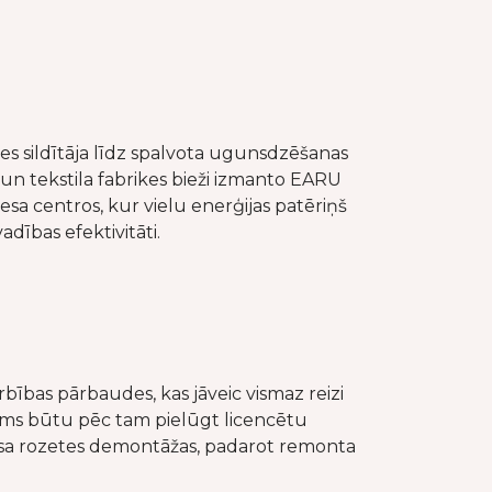
es sildītāja līdz spalvota ugunsdzēšanas
 un tekstila fabrikes bieži izmanto EARU
a centros, kur vielu enerģijas patēriņš
adības efektivitāti.
ības pārbaudes, kas jāveic vismaz reizi
n jums būtu pēc tam pielūgt licencētu
z visa rozetes demontāžas, padarot remonta