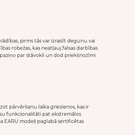
ādības, pirms tās var izraisīt degunu vai
ības robežas, kas neatļauj falsas darbības
as paziņo par stāvokli un dod priekšnozīmi
 pārvēršanu laika griezienos, kas ir
su funkcionalitāti pat ekstremālos
 ka EARU modeļi paglabā sertificētas