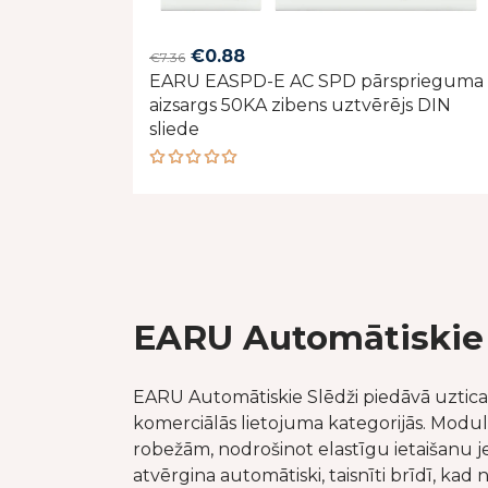
Original
Current
€
0.88
€
7.36
EARU EASPD-E AC SPD pārsprieguma
price
price
aizsargs 50KA zibens uztvērējs DIN
was:
is:
sliede
€7.36.
€0.88.
Rated
5.00
out
of 5
EARU Automātiskie 
EARU Automātiskie Slēdži piedāvā uzticam
komerciālās lietojuma kategorijās. Modulā
robežām, nodrošinot elastīgu ietaišanu jeb
atvērgina automātiski, taisnīti brīdī, kad