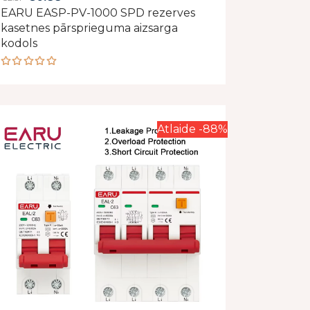
EARU EASP-PV-1000 SPD rezerves
price
price
kasetnes pārsprieguma aizsarga
was:
is:
kodols
€2.57.
€0.88.
Rated
5.00
out
of 5
Atlaide -88%