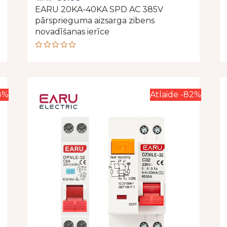
EARU 20KA-40KA SPD AC 385V
price
price
pārsprieguma aizsarga zibens
was:
is:
novadīšanas ierīce
€3.68.
€0.88.
Rated
5.00
out
of 5
8%
Atlaide -82%