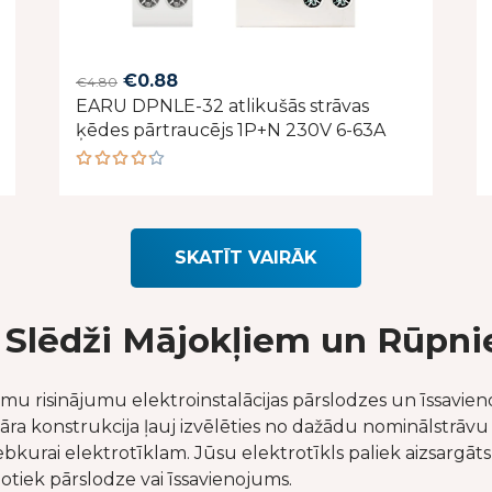
Original
Current
€
0.88
€
4.80
EARU DPNLE-32 atlikušās strāvas
price
price
ķēdes pārtraucējs 1P+N 230V 6-63A
was:
is:
€4.80.
€0.88.
Rated
4.20
out of
5
SKATĪT VAIRĀK
Slēdži Mājokļiem un Rūpni
u risinājumu elektroinstalācijas pārslodzes un īssavieno
ra konstrukcija ļauj izvēlēties no dažādu nominālstrāvu 
kurai elektrotīklam. Jūsu elektrotīkls paliek aizsargāts 2
 notiek pārslodze vai īssavienojums.