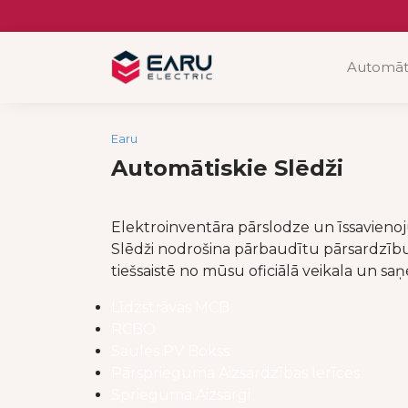
Skip
to
content
Automāti
Earu
Automātiskie Slēdži
Elektroinventāra pārslodze un īssavien
Slēdži nodrošina pārbaudītu pārsardzību a
tiešsaistē no mūsu oficiālā veikala un sa
Līdzstrāvas MCB
RCBO
Saules PV Bokss
Pārsprieguma Aizsardzības Ierīces
Sprieguma Aizsargi