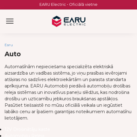
Skip
EARU Electric • Oficiālā vietne
to
content
Earu
Auto
Automašīnām nepieciešama specializēta elektriskā
aizsardzība un vadības sistēma, jo viņu prasības ievērojami
atšķiras no sadzīves elektroiekārtām un parasta standarta
aprīkojuma. EARU Automobiļi piedāvā automobiļu drošības
releja sistēmas un inovatīvus paneļu slēdžus, kas nodrošina
drošību un uzticamību jebkuros braukšanas apstākļos.
Pasūtiet tiešsaistē no mūsu oficiālā veikala un iegūstiet
labāko cenu ar īpašiem garantijas noteikumiem automašīnu
lietotājiem.
12V Drošinātāju kaste
Automobiļu Releja