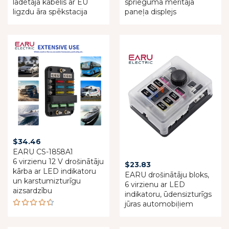
lādētāja kabelis ar EU
sprieguma mērītāja
was:
is:
ligzdu āra spēkstacija
paneļa displejs
$143.29.
$107.46.
$
34.46
EARU CS-1858A1
6 virzienu 12 V drošinātāju
$
23.83
kārba ar LED indikatoru
EARU drošinātāju bloks,
un karstumizturīgu
6 virzienu ar LED
aizsardzību
indikatoru, ūdensizturīgs
jūras automobiļiem
Rated
4.50