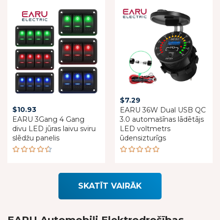
out of 5
$
7.29
$
10.93
EARU 36W Dual USB QC
EARU 3Gang 4 Gang
3.0 automašīnas lādētājs
divu LED jūras laivu sviru
LED voltmetrs
slēdžu panelis
ūdensizturīgs
Rated
Rated
4.50
5.00
out
out of 5
of 5
SKATĪT VAIRĀK