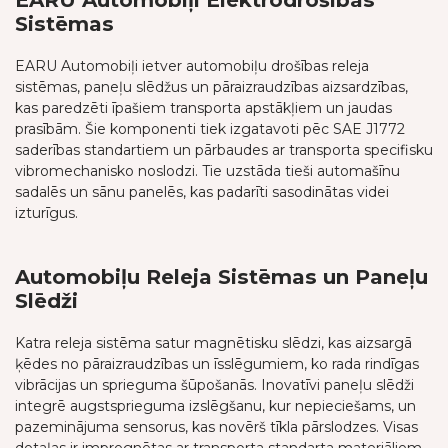
EARU Automobiļi Elektrodrošības
Sistēmas
EARU Automobiļi ietver automobiļu drošības releja
sistēmas, paneļu slēdžus un pāraizraudzības aizsardzības,
kas paredzēti īpašiem transporta apstākļiem un jaudas
prasībām. Šie komponenti tiek izgatavoti pēc SAE J1772
saderības standartiem un pārbaudes ar transporta specifisku
vibromechanisko noslodzi. Tie uzstāda tieši automašīnu
sadalēs un sānu panelēs, kas padarīti sasodinātas videi
izturīgus.
Automobiļu Releja Sistēmas un Paneļu
Slēdži
Katra releja sistēma satur magnētisku slēdzi, kas aizsargā
ķēdes no pāraizraudzības un īsslēgumiem, ko rada rindīgas
vibrācijas un sprieguma šūpošanās. Inovatīvi paneļu slēdži
integrē augstsprieguma izslēgšanu, kur nepieciešams, un
pazeminājuma sensorus, kas novērš tīkla pārslodzes. Visas
detaļas ir impregnētas ar transporta standarta materiāliem,