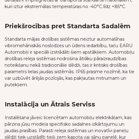
kuri iztur ekstremālas temperatūras no -40°C līdz +85°C.
Priekšrocības pret Standarta Sadalēm
Standarta mājas drošības sistēmas neiztur automašīnas
vibromehāniskās noslodzes un ūdens iedarbību, taču EARU
Automobiļi ir speciāli izstrādāti šiem apstākļiem. Automobiļu
drošības releja sistēmas nodrošina ātrāku pāraizraudzības
noteikšanu nekā tradicionālie slēdži, tas ir kritisks drošības
parametrs lielas jaudas sistēmās. IP65 prasme nozīmē, ka tie
var uzbūvēt ārējās pozīcijās, kas pakļautas mitrumam un
putekļiem.
Instalācija un Ātrais Serviss
Instalēšana jāveic licencētam automobiļu elektrikāļam, kas
pārzina jūsu modeļa specifisko sadalnes izkārtojumu un
jaudas prasības. Parasti releja sistēmas un inovatīvi paneļu
slēdži tiek uzstādīti tieši zem kapota vai sānu panelē, kur