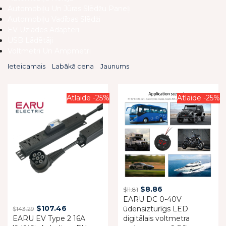
Automobiļu Un Jūras Slēdžu Paneļi
Automobiļu Vadības Slēdži
EV Uzlādes Adapteri
USB Lādētāji
Voltmetri Un Ampmetri
Ieteicamais
Labākā cena
Jaunums
Atlaide -25%
Atlaide -25%
Original
Current
$
8.86
$
11.81
EARU DC 0-40V
price
price
Original
Current
$
107.46
ūdensizturīgs LED
$
143.29
was:
is:
EARU EV Type 2 16A
price
price
digitālais voltmetra
$11.81.
$8.86.