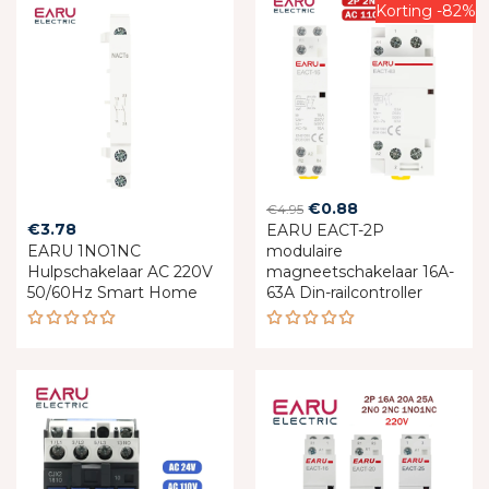
Korting -82%
Original
Current
€
0.88
€
4.95
€
3.78
EARU EACT-2P
price
price
EARU 1NO1NC
modulaire
was:
is:
Hulpschakelaar AC 220V
magneetschakelaar 16A-
€4.95.
€0.88.
50/60Hz Smart Home
63A Din-railcontroller
Rated
Rated
5.00
out
5.00
out
of 5
of 5