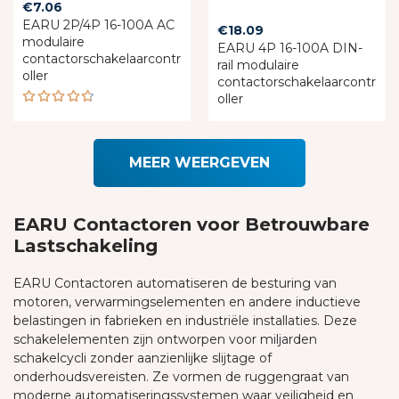
€
7.06
EARU 2P/4P 16-100A AC
€
18.09
modulaire
EARU 4P 16-100A DIN-
contactorschakelaarcontr
rail modulaire
oller
contactorschakelaarcontr
oller
Rated
4.67
out of 5
MEER WEERGEVEN
EARU Contactoren voor Betrouwbare
Lastschakeling
EARU Contactoren automatiseren de besturing van
motoren, verwarmingselementen en andere inductieve
belastingen in fabrieken en industriële installaties. Deze
schakelelementen zijn ontworpen voor miljarden
schakelcycli zonder aanzienlijke slijtage of
onderhoudsvereisten. Ze vormen de ruggengraat van
moderne automatiseringssystemen waar veiligheid en