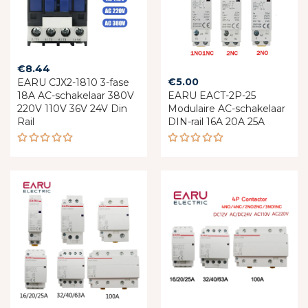
€
8.44
€
5.00
EARU CJX2-1810 3-fase
18A AC-schakelaar 380V
EARU EACT-2P-25
220V 110V 36V 24V Din
Modulaire AC-schakelaar
Rail
DIN-rail 16A 20A 25A
Rated
Rated
5.00
out
4.88
out
of 5
of 5