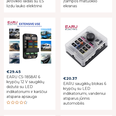
įkroviklio laidas su ES
įtampos matuoklio
was:
is:
lizdu lauko elektrinė
ekranas
€122.47.
€91.85.
€
29.45
EARU CS-1858A1 6
€
20.37
krypčių 12 V saugiklių
EARU saugiklių blokas 6
dėžutė su LED
krypčių su LED
indikatoriumi ir karščiui
indikatoriumi, vandeniui
atsparia apsauga
atsparus jūrinis
automobilis
Rated
4.50