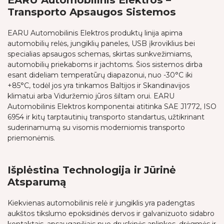
EARU Automobilinis Elektros –
Transporto Apsaugos Sistemos
EARU Automobilinis Elektros produktų linija apima
automobilių relės, jungiklių paneles, USB įkroviklius bei
specialias apsaugos schemas, skirtas sunkvežimiams,
automobilių priekaboms ir jachtoms. Šios sistemos dirba
esant dideliam temperatūrų diapazonui, nuo -30°C iki
+85°C, todėl jos yra tinkamos Baltijos ir Skandinavijos
klimatui arba Viduržemio jūros šiltam orui. EARU
Automobilinis Elektros komponentai atitinka SAE J1772, ISO
6954 ir kitų tarptautinių transporto standartus, užtikrinant
suderinamumą su visomis moderniomis transporto
priemonėmis.
Išplėstina Technologija ir Jūrinė
Atsparumą
Kiekvienas automobilinis relė ir jungiklis yra padengtas
aukštos tikslumo epoksidinės dervos ir galvanizuoto sidabro
kontaktais, apsaugančiais nuo druskinės aplinkos, drėgmės ir