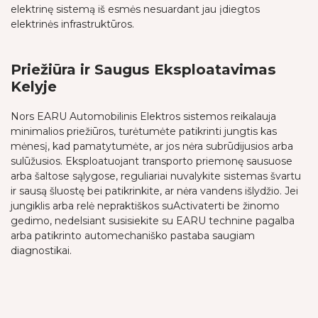
elektrinę sistemą iš esmės nesuardant jau įdiegtos
elektrinės infrastruktūros.
Priežiūra ir Saugus Eksploatavimas
Kelyje
Nors EARU Automobilinis Elektros sistemos reikalauja
minimalios priežiūros, turėtumėte patikrinti jungtis kas
mėnesį, kad pamatytumėte, ar jos nėra subrūdijusios arba
sulūžusios. Eksploatuojant transporto priemonę sausuose
arba šaltose sąlygose, reguliariai nuvalykite sistemas švartu
ir sausą šluostę bei patikrinkite, ar nėra vandens išlydžio. Jei
jungiklis arba relė nepraktiškos suActivaterti be žinomo
gedimo, nedelsiant susisiekite su EARU technine pagalba
arba patikrinto automechaniško pastaba saugiam
diagnostikai.