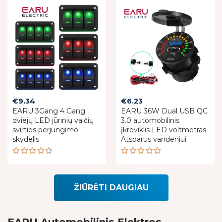
out of 5
€
9.34
€
6.23
EARU 3Gang 4 Gang
EARU 36W Dual USB QC
dviejų LED jūrinių valčių
3.0 automobilinis
svirties perjungimo
įkroviklis LED voltmetras
skydelis
Atsparus vandeniui
Rated
Rated
4.50
5.00
out
out of 5
of 5
ŽIŪRĖTI DAUGIAU