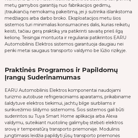
metų gamybos garantiją nuo fabrikacijos gedimų,
įtraukiančią nemokamą pakeitimą, jei ji sutrinka išlankstoma
medžiagos arba darbo broko. Eksploatacijos metu šios
sistemos turi minimalias konsumacines dalis, kurias reikėtų
keisti, tačiau gerą praktiką yra patikrinti savaitę prieš ilgą
kelionę. Teisingai montuota ir reguliariai patikrintos EARU
Automobilinis Elektros sistemos garantuoja daugiau nei
penki metai saugaus transporto valdymo be lūžio rizikyje.
Praktinės Programos ir Papildomų
Įrangų Suderinamumas
EARU Automobilinis Elektros komponentai naudojami
turizmo autobuse refrigeraciniams aparatams, prikabiname
šaldytuve elektros tiekimui, jachtų bilge siurbliams ir
sunkvežimio šildymo sistemoms. Šios sistemos gali būti
suderintos su Tuya Smart Home aplikacija arba Alexa
valdymu, suteikiant nuotolinę galimybę stebėti elektros
srovę ir temperatūrą transporto priemonėje. Modulinis
jungtimasis leidžia papildyti jūsų transporto priemonės