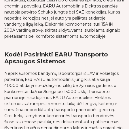
cheminių poveikių. EARU Automobilinis Elektros panelės
naudoja patvirto Schuko jungtis bei SAE konekcijas, kurios
nepatiria korozijos net jei auto yra paliktas atidaroje
vandenyje ilgą laiką. Elektriniai komponentai turi 15A iki
200A vardinę srovę, skirtas šildytuvams, siurbliams, signalo
prietaisams bei komforto sistemoms automobilyje.
Kodėl Pasirinkti EARU Transporto
Apsaugos Sistemos
Nepriklausomos bandymų laboratorijos iš JAV ir Vokietijos
patvirtina, kad EARU automobilinis jungiklis atlaikauja
40000 atidarymo-uždarymo ciklų be žymaus gedimo, o
konkurentai dažnai žlunga po 15000 ciklų. Transporto
pramonėje naudojamos EARU Automobilinis Elektros
sistemos sutrumpina remonto laiką dėl lengvų keitimų ir
sumažina neprediktuotą transporto priemonės gedimą.
Greitkelių tarnybos ir komercinės transporto bendrovės
šiose sistemose pasitiki, nes dokumentuota patikimumas
išvertinas į mažus nenaudingumo laikus ir mažas garantinio