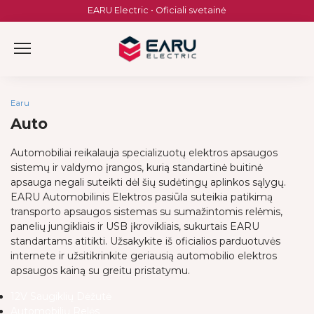
Skip
EARU Electric • Oficiali svetainė
to
content
Earu
Auto
Automobiliai reikalauja specializuotų elektros apsaugos
sistemų ir valdymo įrangos, kurią standartinė buitinė
apsauga negali suteikti dėl šių sudėtingų aplinkos sąlygų.
EARU Automobilinis Elektros pasiūla suteikia patikimą
transporto apsaugos sistemas su sumažintomis relėmis,
panelių jungikliais ir USB įkrovikliais, sukurtais EARU
standartams atitikti. Užsakykite iš oficialios parduotuvės
internete ir užsitikrinkite geriausią automobilio elektros
apsaugos kainą su greitu pristatymu.
12V Saugiklių Dėžutė
Automobilių Relės