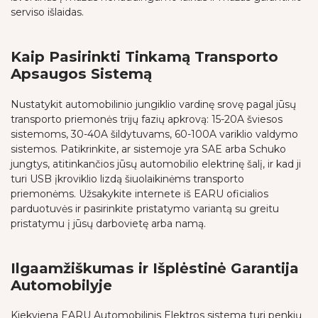
serviso išlaidas.
Kaip Pasirinkti Tinkamą Transporto
Apsaugos Sistemą
Nustatykit automobilinio jungiklio vardinę srovę pagal jūsų
transporto priemonės trijų fazių apkrovą: 15-20A šviesos
sistemoms, 30-40A šildytuvams, 60-100A variklio valdymo
sistemos. Patikrinkite, ar sistemoje yra SAE arba Schuko
jungtys, atitinkančios jūsų automobilio elektrinę šalį, ir kad ji
turi USB įkroviklio lizdą šiuolaikinėms transporto
priemonėms. Užsakykite internete iš EARU oficialios
parduotuvės ir pasirinkite pristatymo variantą su greitu
pristatymu į jūsų darbovietę arba namą.
Ilgaamžiškumas ir Išplėstinė Garantija
Automobilyje
Kiekviena EARU Automobilinis Elektros sistema turi penkių