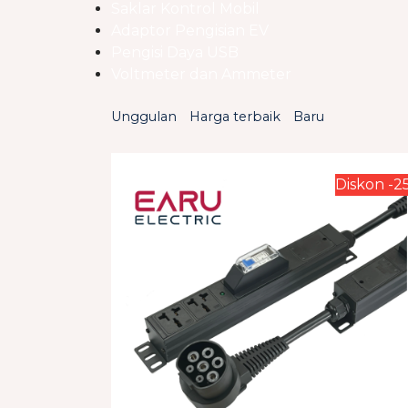
Saklar Kontrol Mobil
Adaptor Pengisian EV
Pengisi Daya USB
Voltmeter dan Ammeter
Unggulan
Harga terbaik
Baru
Diskon -2