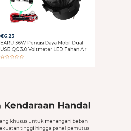
€
6.23
EARU 36W Pengisi Daya Mobil Dual
USB QC 3.0 Voltmeter LED Tahan Air
Rated
5.00
out
of 5
m Kendaraan Handal
ncang khusus untuk menangani beban
erkekuatan tinggi hingga panel pemutus