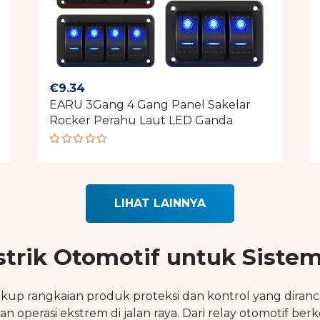
€
9.34
EARU 3Gang 4 Gang Panel Sakelar
Rocker Perahu Laut LED Ganda
Rated
4.50
out of 5
LIHAT LAINNYA
rik Otomotif untuk Siste
kup rangkaian produk proteksi dan kontrol yang dira
n operasi ekstrem di jalan raya. Dari relay otomotif b