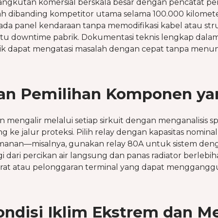
 angkutan komersial berskala besar dengan pencatat 
ah dibanding kompetitor utama selama 100.000 kilomet
a panel kendaraan tanpa memodifikasi kabel atau str
 downtime pabrik. Dokumentasi teknis lengkap dalam 
 dapat mengatasi masalah dengan cepat tanpa menung
dan Pemilihan Komponen ya
mengalir melalui setiap sirkuit dengan menganalisis spes
 ke jalur proteksi. Pilih relay dengan kapasitas nominal
anan—misalnya, gunakan relay 80A untuk sistem de
gi dari percikan air langsung dan panas radiator berleb
rat atau pelonggaran terminal yang dapat mengganggu 
ndisi Iklim Ekstrem dan M