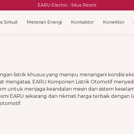
EARU Electric • Situs Resmi
 Sirkuit
Meteran Energi
Kontaktor
Konektor
ngan listrik khusus yang mampu menangani kondisi ek
pat mengatasi. EARU Komponen Listrik Otomotif menyedi
rem untuk menjaga keandalan mesin dan sistem keselam
resmi EARU sekarang dan nikmati harga terbaik dengan 
otomotif.