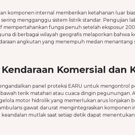
 dan komponen internal memberikan ketahanan luar bias
ng sering mengganggu sistem listrik standar. Pengujia
 mempertahankan fungsi penuh setelah eksposur 200 j
guna di berbagai wilayah geografis melaporkan bahwa k
daraan angkutan yang menempuh medan menantang setia
a Kendaraan Komersial dan 
ngandalkan panel proteksi EARU untuk mengontrol po
 bawah terik matahari atau cuaca dingin pegunungan. 
ngelola motor hidrolik yang memerlukan arus lonjakan 
n ambulans gawat darurat mengintegrasikan komponen i
keandalan mutlak saat setiap detik dapat menentukan s