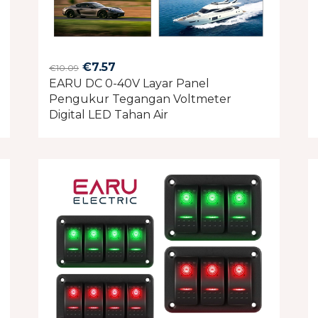
Original
Current
€
7.57
€
10.09
EARU DC 0-40V Layar Panel
price
price
Pengukur Tegangan Voltmeter
was:
is:
Digital LED Tahan Air
€10.09.
€7.57.