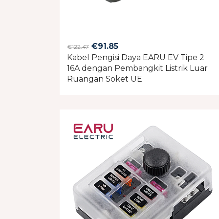
Original
Current
€
91.85
€
122.47
Kabel Pengisi Daya EARU EV Tipe 2
price
price
16A dengan Pembangkit Listrik Luar
was:
is:
Ruangan Soket UE
€122.47.
€91.85.