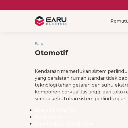
Skip
to
content
Pemutus
Earu
Otomotif
Kendaraan memerlukan sistem perlindu
yang peralatan rumah standar tidak da
teknologi tahan getaran dan suhu ekst
komponen berkualitas tinggi dari toko 
semua kebutuhan sistem perlindungan 
Kotak Sekring 12V
Relai Otomotif
Panel Sakelar Mobil & Laut