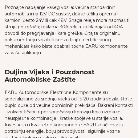
Poznajte napajanje vašeg vozila: većina standardnih
automobila ima 12V DC sustav, dok je teška oprema i
kamioni često 24V ili čak 48V. Snaga releja mora nadmašiti
struju potrošača; reklama 30A releja za hladnjak od 40A
dovodi do pregrijavanja i kara greške. Čitajte originalnu
dokumentaciju vozila ili konzultirajte certificiranog
mehaničara kako biste odabrali točne EARU komponente
za vašu aplikaciju.
Duljina Vijeka i Pouzdanost
Automobilske Zaštite
EARU Automobilske Električne Komponente su
specijalizirane za srednju vijeka od 15-20 godina vozila, što je
duplo duže od većine domicilnih prekidača. Bakreni kontakti
i izolirani žičani otpor sprječavaju koroziju koja uzrokuje
neuspješne kombinacije i kratke spojeve u starije vozila.
Investicija u kvalitetne komponente EARU znači manju
potrošnju energije, bolju provodljivost i sigurnije vozne
sustave tijekom cijelog vijeka vozila.