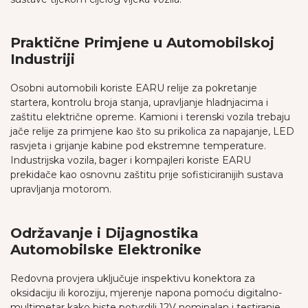
Praktične Primjene u Automobilskoj
Industriji
Osobni automobili koriste EARU relije za pokretanje
startera, kontrolu broja stanja, upravljanje hladnjacima i
zaštitu električne opreme. Kamioni i terenski vozila trebaju
jače relije za primjene kao što su prikolica za napajanje, LED
rasvjeta i grijanje kabine pod ekstremne temperature.
Industrijska vozila, bager i kompajleri koriste EARU
prekidače kao osnovnu zaštitu prije sofisticiranijih sustava
upravljanja motorom.
Održavanje i Dijagnostika
Automobilske Elektronike
Redovna provjera uključuje inspektivu konektora za
oksidaciju ili koroziju, mjerenje napona pomoću digitalno-
multimetar kako biste potvrdili 12V nominalan i testiranje