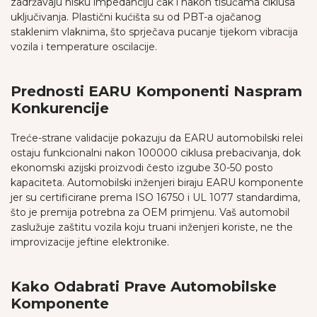
zadržavaju nisku impedanciju čak i nakon tisućama ciklusa
uključivanja. Plastični kućišta su od PBT-a ojačanog
staklenim vlaknima, što sprječava pucanje tijekom vibracija
vozila i temperature oscilacije.
Prednosti EARU Komponenti Naspram
Konkurencije
Treće-strane validacije pokazuju da EARU automobilski relei
ostaju funkcionalni nakon 100000 ciklusa prebacivanja, dok
ekonomski azijski proizvodi često izgube 30-50 posto
kapaciteta. Automobilski inženjeri biraju EARU komponente
jer su certificirane prema ISO 16750 i UL 1077 standardima,
što je premija potrebna za OEM primjenu. Vaš automobil
zaslužuje zaštitu vozila koju truani inženjeri koriste, ne the
improvizacije jeftine elektronike.
Kako Odabrati Prave Automobilske
Komponente