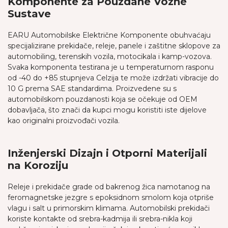
Komponente za Pouzdane Vozne
Sustave
EARU Automobilske Električne Komponente obuhvaćaju
specijalizirane prekidače, releje, panele i zaštitne sklopove za
automobiling, terenskih vozila, motocikala i kamp-vozova.
Svaka komponenta testirana je u temperaturnom rasponu
od -40 do +85 stupnjeva Celzija te može izdržati vibracije do
10 G prema SAE standardima. Proizvedene su s
automobilskom pouzdanosti koja se očekuje od OEM
dobavljača, što znači da kupci mogu koristiti iste dijelove
kao originalni proizvođači vozila.
Inženjerski Dizajn i Otporni Materijali
na Koroziju
Releje i prekidače grade od bakrenog žica namotanog na
feromagnetske jezgre s epoksidnom smolom koja otpriše
vlagu i salt u primorskim klimama. Automobilski prekidači
koriste kontakte od srebra-kadmija ili srebra-nikla koji