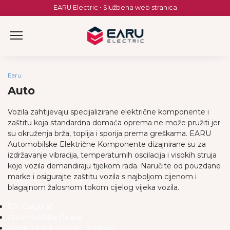
Skip
EARU Electric • Službena web stranica
to
content
Earu
Auto
Vozila zahtijevaju specijalizirane električne komponente i
zaštitu koja standardna domaća oprema ne može pružiti jer
su okruženja brža, toplija i sporija prema greškama. EARU
Automobilske Električne Komponente dizajnirane su za
izdržavanje vibracija, temperaturnih oscilacija i visokih struja
koje vozila demandiraju tijekom rada. Naručite od pouzdane
marke i osigurajte zaštitu vozila s najboljom cijenom i
blagajnom žalosnom tokom cijelog vijeka vozila.
12V Osigurač
Automobilska Releja
Ploče za Automobil i Brodove