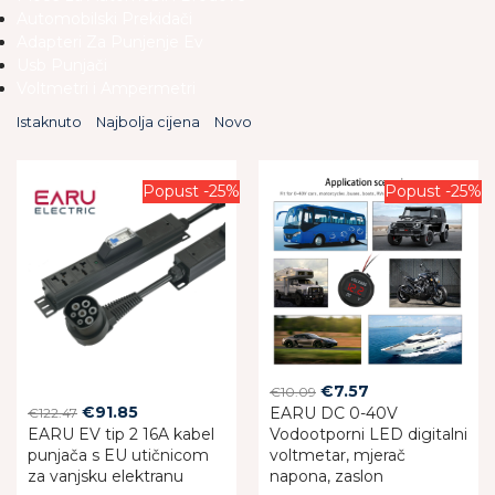
Automobilski Prekidači
Adapteri Za Punjenje Ev
Usb Punjači
Voltmetri i Ampermetri
Istaknuto
Najbolja cijena
Novo
Popust -25%
Popust -25%
Original
Current
€
7.57
€
10.09
Original
Current
€
91.85
EARU DC 0-40V
price
price
€
122.47
EARU EV tip 2 16A kabel
price
price
Vodootporni LED digitalni
was:
is:
punjača s EU utičnicom
voltmetar, mjerač
was:
is:
€10.09.
€7.57.
za vanjsku elektranu
napona, zaslon
€122.47.
€91.85.