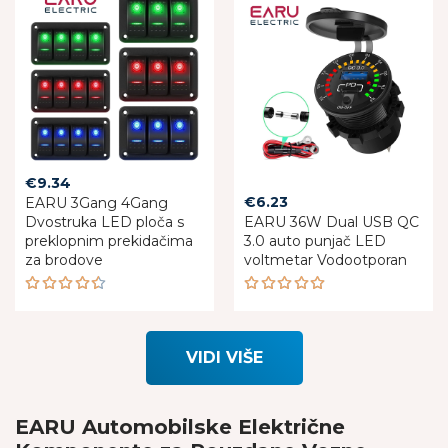
€
9.34
€
6.23
EARU 3Gang 4Gang
Dvostruka LED ploča s
EARU 36W Dual USB QC
preklopnim prekidačima
3.0 auto punjač LED
za brodove
voltmetar Vodootporan
Rated
Rated
4.50
5.00
out
out of 5
of 5
VIDI VIŠE
EARU Automobilske Električne