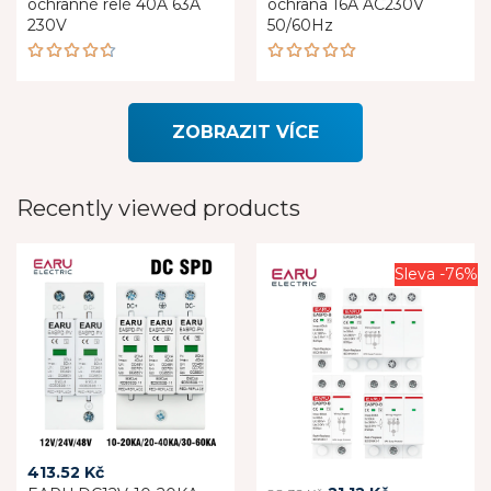
ochranné relé 40A 63A
ochrana 16A AC230V
155.28 Kč.
21.12 Kč.
202.08 Kč.
53.04 Kč.
230V
50/60Hz
Rated
Rated
4.60
5.00
out
out of 5
of 5
ZOBRAZIT VÍCE
Recently viewed products
Sleva -76%
413.52
Kč