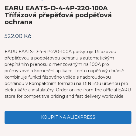
EARU EAATS-D-4-4P-220-100A
Třífázová přepěťová podpěťová
ochrana
522.00
Kč
EARU EAATS-D-4-4P-220-100A poskytuje třífázovou
přepěťovou a podpěťovou ochranu s automatickým
přepínáním přenosu dimenzovaným na 100A pro
průmyslové a komerční aplikace. Tento napěťový chránič
kombinuje funkci fázového voliče s nadproudovou
ochranou v kompaktním formátu na DIN lištu určenou pro
elektrikáře a instalatéry. Order online from the official EARU
store for competitive pricing and fast delivery worldwide.
KOUPIT NA ALIEXPRESS